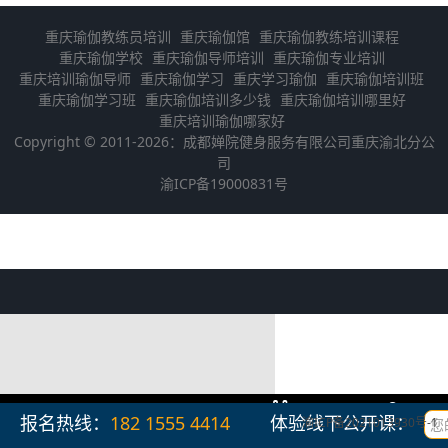
重庆瑜伽教练员培训
重庆瑜伽馆
重庆瑜伽教练培训课程
重庆瑜伽学校
重庆瑜伽导师培训
重庆瑜伽专业培训
重庆培训瑜伽导师
重庆瑜伽学习
重庆学习瑜伽
重庆瑜伽培训班
重庆瑜伽学习班
重庆瑜伽培训多少钱
重庆瑜伽培训哪里好
重庆培训瑜伽哪家好
Copyright © 2011-2026：成都婵院健身服务有限公司重庆渝北分公
司
渝ICP备19000831号
报名热线：
182 1555 4414‬
体验线下公开课：
渝ICP备2021013930号-1
首页
动态
课程
联系